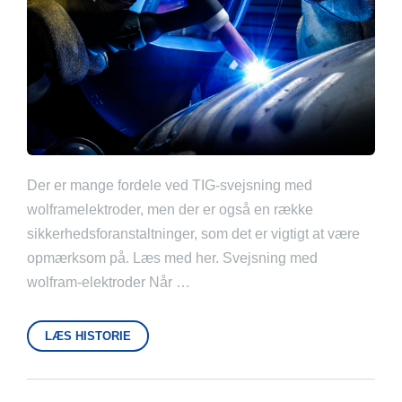
Der er mange fordele ved TIG-svejsning med
wolframelektroder, men der er også en række
sikkerhedsforanstaltninger, som det er vigtigt at være
opmærksom på. Læs med her. Svejsning med
wolfram-elektroder Når …
LÆS HISTORIE