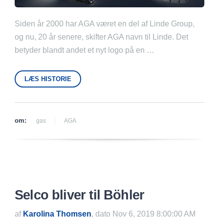
Siden år 2000 har AGA været en del af Linde Group,
og nu, 20 år senere, skifter AGA navn til Linde. Det
betyder blandt andet et nyt logo på en …
LÆS HISTORIE
om:
gas
AGA
Selco bliver til Böhler
af
Karolina Thomsen
, dato Nov 6, 2019 8:00:00 AM