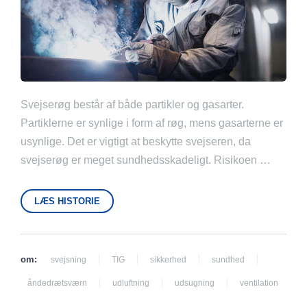
Svejserøg består af både partikler og gasarter.
Partiklerne er synlige i form af røg, mens gasarterne er
usynlige. Det er vigtigt at beskytte svejseren, da
svejserøg er meget sundhedsskadeligt. Risikoen …
LÆS HISTORIE
om:
svejsning
TIG
sikkerhed
sundhed
åndedrætsværn
udluftning
udsugning
ventilation