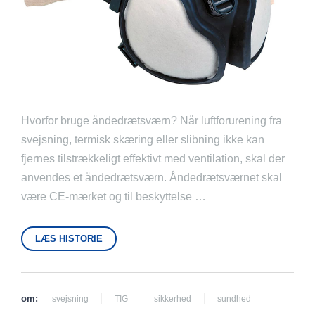
Hvorfor bruge åndedrætsværn? Når luftforurening fra
svejsning, termisk skæring eller slibning ikke kan
fjernes tilstrækkeligt effektivt med ventilation, skal der
anvendes et åndedrætsværn. Åndedrætsværnet skal
være CE-mærket og til beskyttelse …
LÆS HISTORIE
om:
svejsning
TIG
sikkerhed
sundhed