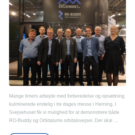
Mange timers arbejde med forberedelse og opsætning
kulminerede endelig i tre dages messe i Herning. I
Svejsehuset fik vi mulighed for at demonstrere både
RO-Buddy og Orbitalums orbitalsvejser. Der skal …