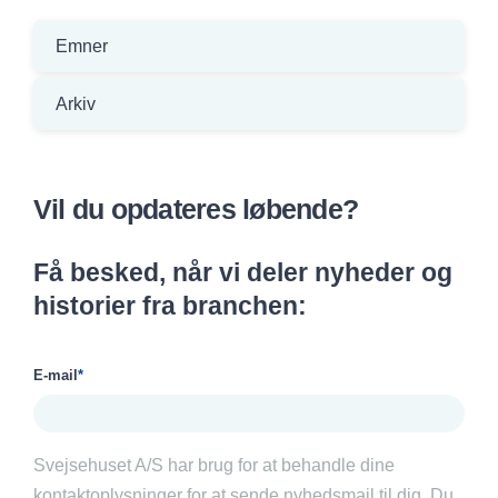
Emner
Arkiv
Vil du opdateres løbende?
Få besked, når vi deler nyheder og
historier fra branchen:
E-mail
*
Svejsehuset A/S har brug for at behandle dine
kontaktoplysninger for at sende nyhedsmail til dig. Du