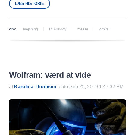
LÆS HISTORIE
om:
svejsning
RO-Buddy
messe
orbital
Wolfram: værd at vide
af
Karolina Thomsen
, dato Sep 25, 2019 1:47:32 PM