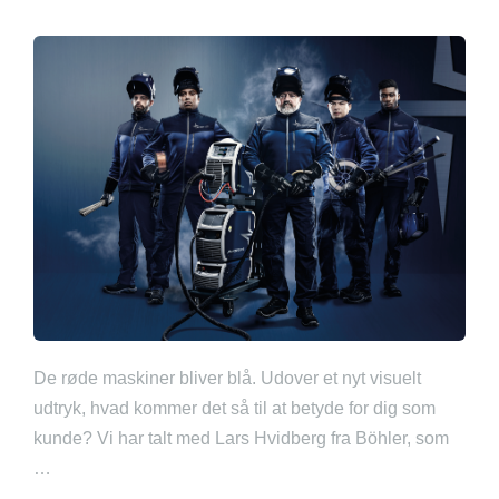
De røde maskiner bliver blå. Udover et nyt visuelt
udtryk, hvad kommer det så til at betyde for dig som
kunde? Vi har talt med Lars Hvidberg fra Böhler, som
…