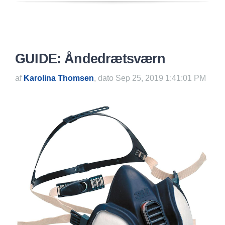
GUIDE: Åndedrætsværn
af
Karolina Thomsen
, dato Sep 25, 2019 1:41:01 PM