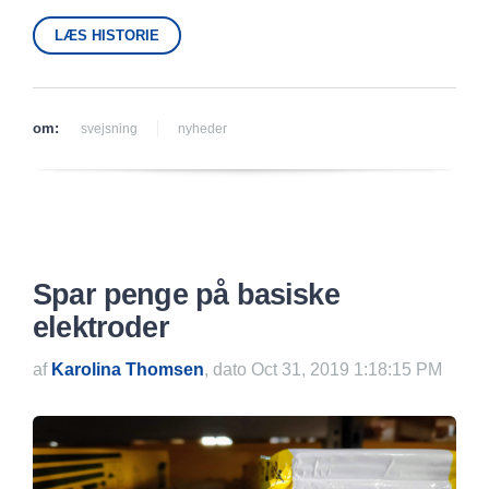
LÆS HISTORIE
om:
svejsning
nyheder
Spar penge på basiske
elektroder
af
Karolina Thomsen
, dato Oct 31, 2019 1:18:15 PM