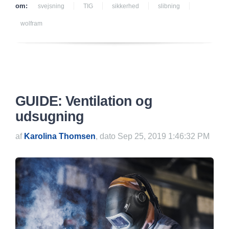
om:
svejsning
TIG
sikkerhed
slibning
wolfram
GUIDE: Ventilation og
udsugning
af
Karolina Thomsen
, dato Sep 25, 2019 1:46:32 PM