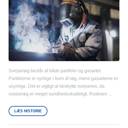
Svejserøg består af både partikler og gasarter.
Partiklerne er synlige i form af røg, mens gasarterne er
usynlige. Det er vigtigt at beskytte svejseren, da
svejserøg er meget sundhedsskadeligt. Risikoen …
LÆS HISTORIE