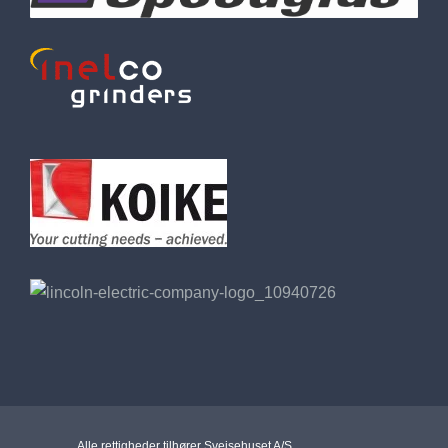
Alle rettigheder tilhører Svejsehuset A/S