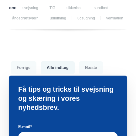
om:
svejsning
TIG
sikkerhed
sundhed
åndedrætsværn
udluftning
udsugning
ventilation
Forrige
Alle indlæg
Næste
Få tips og tricks til svejsning
og skæring i vores
nyhedsbrev.
E-mail
*