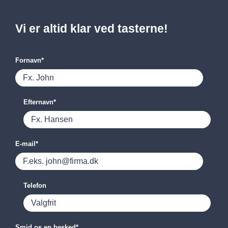
Vi er altid klar ved tasterne!
Fornavn
*
Efternavn
*
E-mail
*
Telefon
Smid os en besked
*