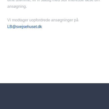
ansøgning.
Vi modtager uopfordrede ansøgninger på
LB@svejsehuset.dk