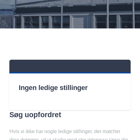
Ingen ledige stillinger
Søg uopfordret
Hvis vi ikke har nogle ledige stillinger, der matcher
dine drømme, vil vi stadig med stor interesse læse din