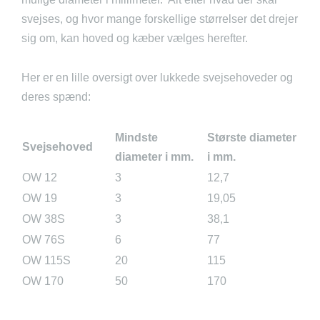
svejses, og hvor mange forskellige størrelser det drejer
sig om, kan hoved og kæber vælges herefter.
Her er en lille oversigt over lukkede svejsehoveder og
deres spænd:
Mindste
Største diameter
Svejsehoved
diameter i mm.
i mm.
OW 12
3
12,7
OW 19
3
19,05
OW 38S
3
38,1
OW 76S
6
77
OW 115S
20
115
OW 170
50
170