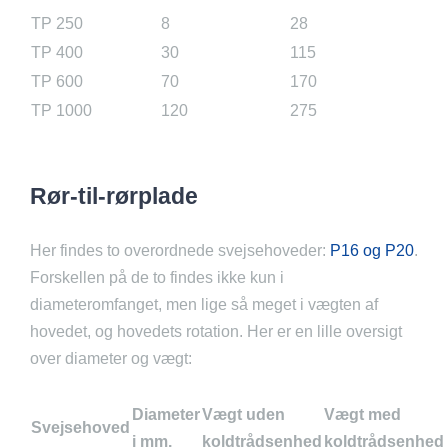
TP 250
8
28
TP 400
30
115
TP 600
70
170
TP 1000
120
275
Rør-til-rørplade
Her findes to overordnede svejsehoveder:
P16 og P20
.
Forskellen på de to findes ikke kun i
diameteromfanget, men lige så meget i vægten af
hovedet, og hovedets rotation. Her er en lille oversigt
over diameter og vægt:
Diameter
Vægt uden
Vægt med
Svejsehoved
i mm.
koldtrådsenhed
koldtrådsenhed