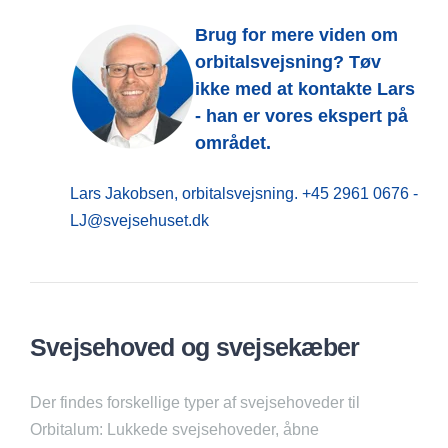
Brug for mere viden om
orbitalsvejsning? T
øv
ikke med at kontakte Lars
- han er vores ekspert på
området.
Lars Jakobsen, orbitalsvejsning.
+45 2961 0676 -
LJ@svejsehuset.dk
Svejsehoved og svejsekæber
Der findes forskellige typer af svejsehoveder til
Orbitalum: L
ukkede
svejsehoveder,
åbne