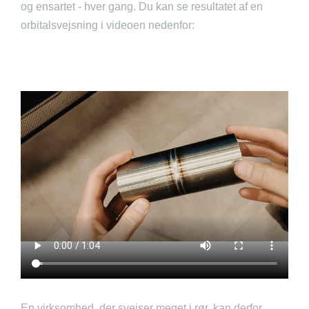
og ensartet - hver gang. Du kan se resultatet af en
orbitalsvejsning i videoen nedenfor:
En virksomhed, der svejser meget i rør, kan derfor