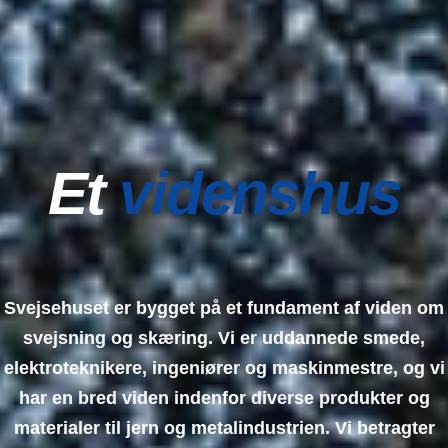
Et
videnshus
Svejsehuset er bygget på et fundament af viden om
svejsning og skæring. Vi er uddannede smede,
elektroteknikere, ingeniører og maskinmestre, og vi
har en bred viden indenfor diverse produkter og
materialer til jern og metalindustrien. Vi betragter