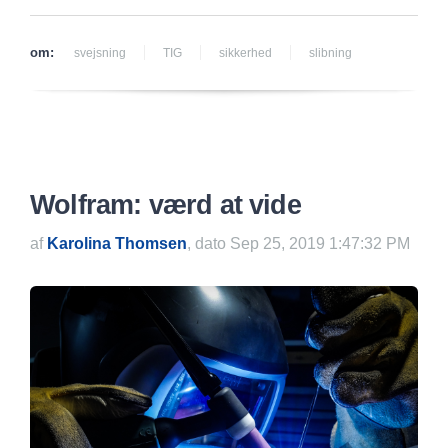
om:
svejsning
TIG
sikkerhed
slibning
Wolfram: værd at vide
af
Karolina Thomsen
, dato Sep 25, 2019 1:47:32 PM