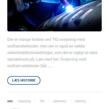
Der er mange fordele ved TIG-svejsning med
wolframelektroder, men der er også en række
sikkerhedsforanstaltninger, som det er vigtigt at være
opmærksom på. Læs med her. Svejsning med
wolfram-elektroder Når …
LÆS HISTORIE
om:
svejsning
TIG
sikkerhed
slibning