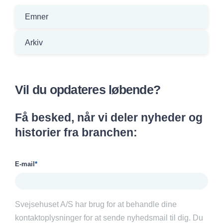
Emner
Arkiv
Vil du opdateres løbende?
Få besked, når vi deler nyheder og
historier fra branchen:
E-mail
*
Svejsehuset A/S har brug for at behandle dine
kontaktoplysninger for at sende nyhedsmail til dig. Du