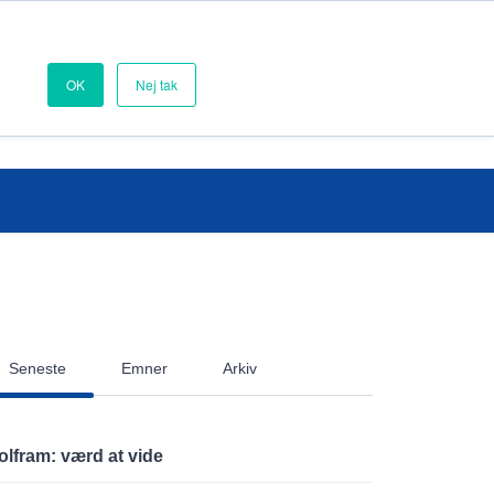
Webshop
OK
Nej tak
GT
OM SVEJSEHUSET
Seneste
Emner
Arkiv
lfram: værd at vide