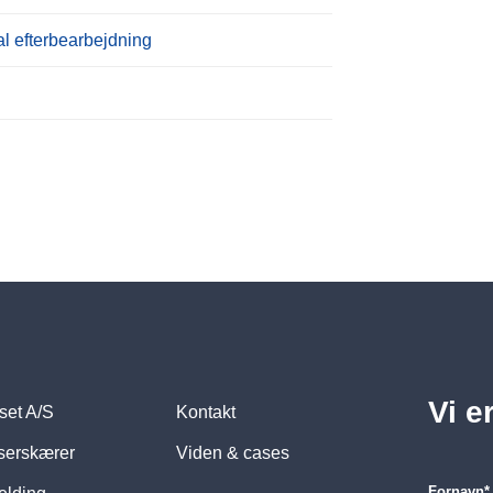
al efterbearbejdning
Vi e
set A/S
Kontakt
serskærer
Viden & cases
Fornavn
*