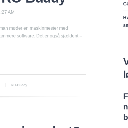
GU
1:27 AM
Hv
s
t man møder en maskinmester med
grammere software. Det er også sjældent --
V
s
RO-Buddy
F
n
b