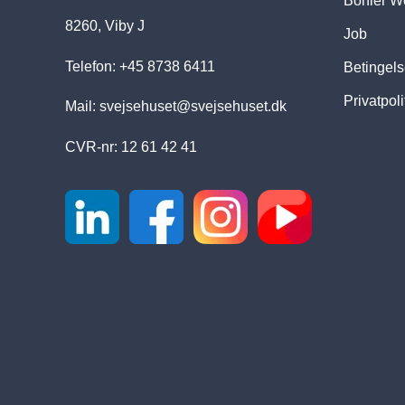
Böhler W
8260, Viby J
Job
Telefon: +45 8738 6411
Betingels
Privatpoli
Mail:
svejsehuset@svejsehuset.dk
CVR-nr: 12 61 42 41