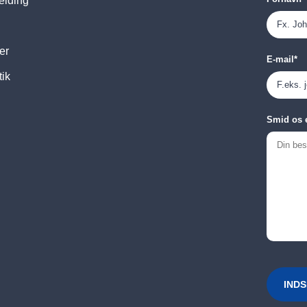
elding
er
E-mail
*
tik
Smid os 