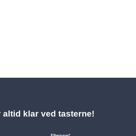
r altid klar ved tasterne!
Efternavn
*