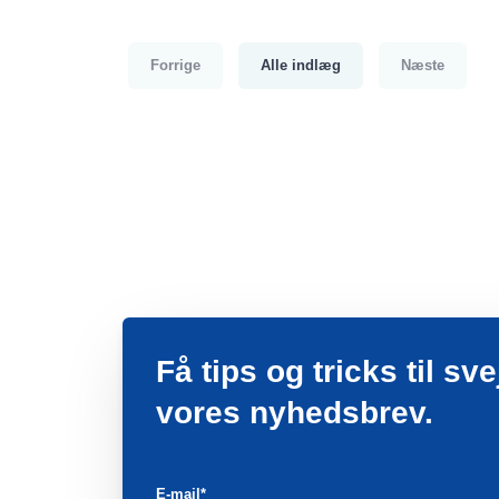
Forrige
Alle indlæg
Næste
Få tips og tricks til s
vores nyhedsbrev.
E-mail
*