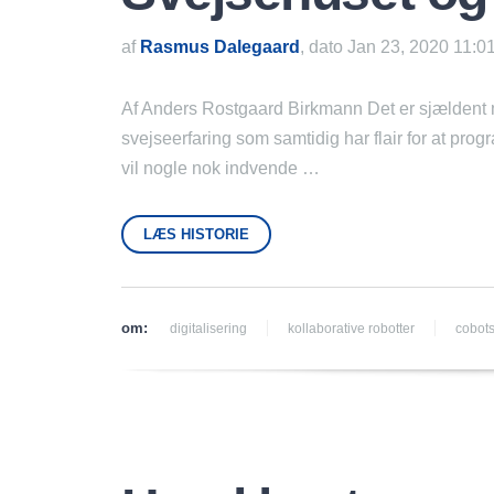
af
Rasmus Dalegaard
, dato Jan 23, 2020 11:0
Af Anders Rostgaard Birkmann Det er sjælden
svejseerfaring som samtidig har flair for at pro
vil nogle nok indvende …
LÆS HISTORIE
om:
digitalisering
kollaborative robotter
cobot