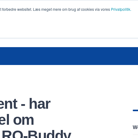
at forbedre websitet. Læs meget mere om brug af cookies via vores
Privatpolitik.
SERVICES
DEMO
VIDEN & CASES
NYHEDER & BRU
t - har
kel om
Wo
g RO-Buddy