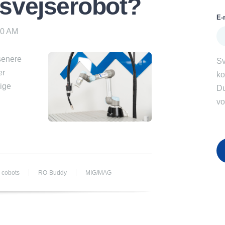
 svejserobot?
E-
00 AM
senere
Sv
er
ko
lige
Du
vo
cobots
RO-Buddy
MIG/MAG