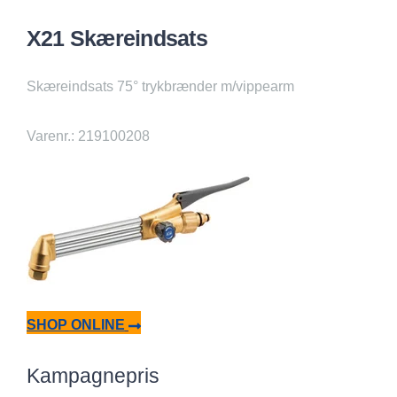
X21 Skæreindsats
Skæreindsats 75° trykbrænder m/vippearm
Varenr.: 219100208
SHOP ONLINE
Kampagnepris