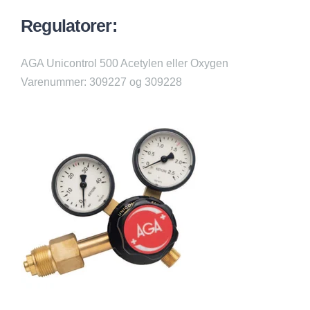
Regulatorer:
AGA Unicontrol 500 Acetylen eller Oxygen
Varenummer: 309227 og 309228