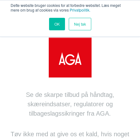
Dette website bruger cookies for at forbedre websitet. Læs meget
mere om brug af cookies via vores
Privatpolitik.
OK
Nej tak
Se de skarpe tilbud på håndtag,
skæreindsatser, regulatorer og
tilbageslagssikringer fra AGA.
Tøv ikke med at give os et kald, hvis noget