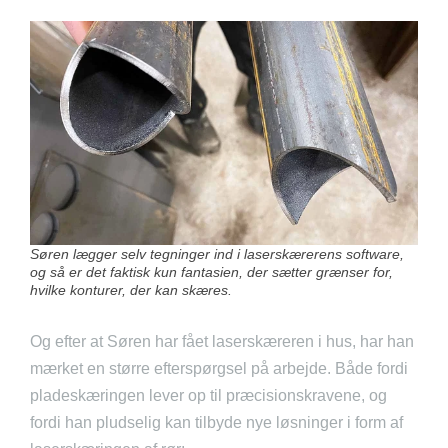
Søren lægger selv tegninger ind i laserskærerens software,
og så er det faktisk kun fantasien, der sætter grænser for,
hvilke konturer, der kan skæres.
Og efter at Søren har fået laserskæreren i hus, har han
mærket en større efterspørgsel på arbejde. Både fordi
pladeskæringen lever op til præcisionskravene, og
fordi han pludselig kan tilbyde nye løsninger i form af