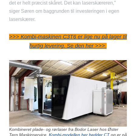
det er helt præcist skåret. Det kan laserskæreren,”
siger Søren om baggrunden til investeringen i egen
laserskærer.
>>> Kombi-maskinen C3T6 er lige nu på lager til
hurtig levering. Se den her >>>
Kombineret plade- og rørlaser fra Bodor Laser hos Øster
Terp Maskinservice.
Kombi-modellen her hedder CT
og er på