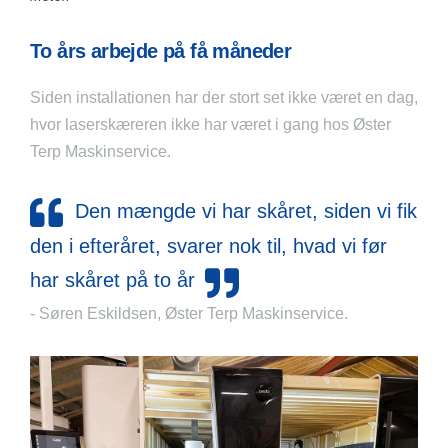
To års arbejde på få måneder
Siden installationen har der stort set ikke været en dag,
hvor laserskæreren ikke har været i gang hos Øster
Terp Maskinservice.
Den mængde vi har skåret, siden vi fik
den i efteråret, svarer nok til, hvad vi før
har skåret på to år
- Søren Eskildsen, Øster Terp Maskinservice.