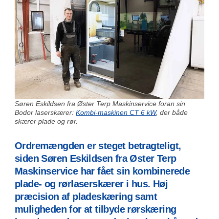
Søren Eskildsen fra Øster Terp Maskinservice foran sin
Bodor laserskærer:
Kombi-maskinen CT 6 kW
, der både
skærer plade og rør.
Ordremængden er steget betragteligt,
siden
Søren Eskildsen fra Øster Terp
Maskinservice har fået sin kombinerede
plade- og rørlaserskærer i hus.
Høj
præcision af pladeskæring samt
muligheden for at tilbyde rørskæring