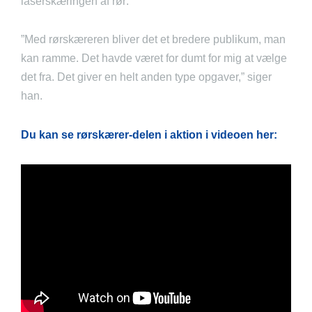
laserskæringen af rør:
”Med rørskæreren bliver det et bredere publikum, man
kan ramme. Det havde været for dumt for mig at vælge
det fra. Det giver en helt anden type opgaver,” siger
han.
Du kan se rørskærer-delen i aktion i videoen her: