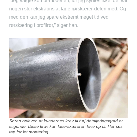
”Jeg valgte kombi-modellen, for jeg syntes ikke, det var
nogen stor ekstrapris at tage rørskærer-delen med. Og
med den kan jeg spare ekstremt meget tid ved
rørskæring i profilrør,” siger han.
Søren oplever, at kundernes krav til høj detaljeringsgrad er
stigende. Disse krav kan laserskæreren leve op til. Her ses
tap for let montering.