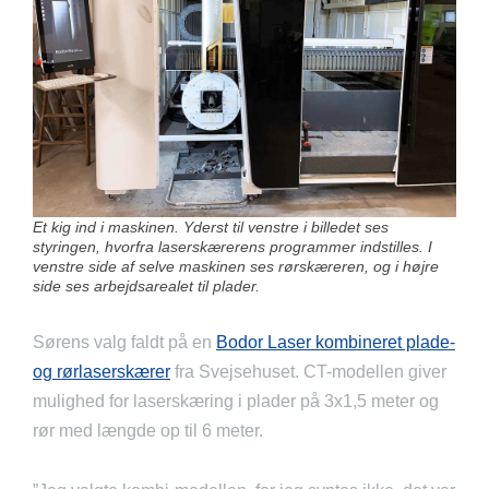
Et kig ind i maskinen. Yderst til venstre i billedet ses
styringen, hvorfra laserskærerens programmer indstilles. I
venstre side af selve maskinen ses rørskæreren, og i højre
side ses arbejdsarealet til plader.
Sørens valg faldt på en
Bodor Laser kombineret plade-
og rørlaserskærer
fra Svejsehuset. CT-modellen giver
mulighed for laserskæring i plader på 3x1,5 meter og
rør med længde op til 6 meter.