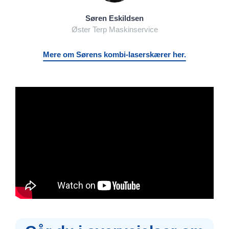
Søren Eskildsen
Øster Terp Maskinservice
Mere om Sørens kombi-laserskærer her.