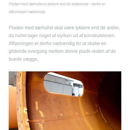
Pladen med dørhullet er tykkere end de resterende - derfor er
affasningen nødvendig.
Pladen med dørhullet skal være tykkere end de andre,
da hullet tager noget af styrken ud af konstruktionen.
Affasningen er derfor nødvendig for at skabe en
glidende overgang mellem denne plade resten af de
buede vægge.