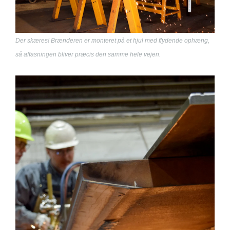
Der skæres! Brænderen er monteret på et hjul med flydende ophæng,
så affasningen bliver præcis den samme hele vejen.