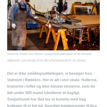
Valmont: Smed Lars Nissen i gang med skæringen af de massive
stålplader, som bruges til en del af fundamentet til en elmast.
Det er ikke småtingsafdelingen, vi besøger hos
Valmont i Rødekro. Her er alt i stor skala: Hallerne,
kranerne i loftet og ikke mindst emnerne, som de
lidt under 500 mand håndterer til dagligt.
Svejsehuset har fået lov at komme med bag
kulissen til et kig på, hvordan komponenter til bl.a.