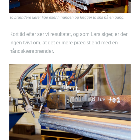
To brændere kører lige efter hinanden og lægger to snit på én gang.
Kort tid efter ser vi resultatet, og som Lars siger, er der
ingen tvivl om, at det er mere præcist end med en
håndskærebrænder.