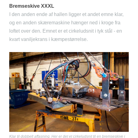
Bremseskive XXXL
I den anden ende af hallen ligger et andet emne klar,
og en anden skæremaskine hænger ned i kroge fra
loftet over den. Emnet er et cirkeludsnit i tyk stål - en
kvart vaniljekrans i kæmpestørrelse.
Klar til dobbelt affasning. Her er det et cirkeludsnit til en bremseskive i