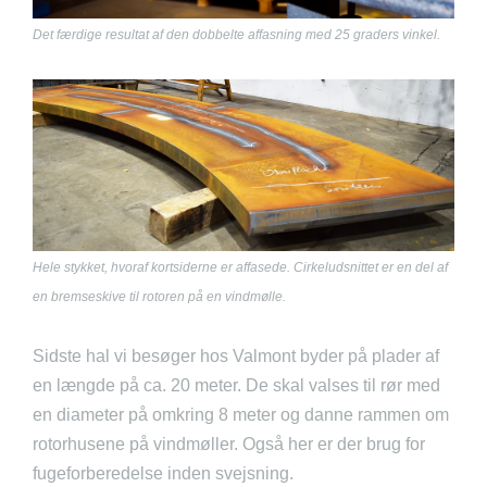
Det færdige resultat af den dobbelte affasning med 25 graders vinkel.
Hele stykket, hvoraf kortsiderne er affasede. Cirkeludsnittet er en del af
en bremseskive til rotoren på en vindmølle.
Sidste hal vi besøger hos Valmont byder på plader af
en længde på ca. 20 meter. De skal valses til rør med
en diameter på omkring 8 meter og danne rammen om
rotorhusene på vindmøller. Også her er der brug for
fugeforberedelse inden svejsning.