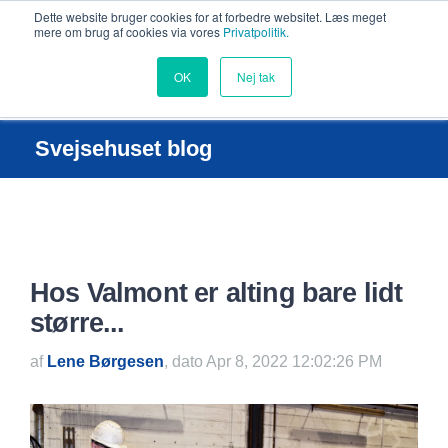
Dette website bruger cookies for at forbedre websitet. Læs meget
mere om brug af cookies via vores
Privatpolitik.
OK
Nej tak
Svejsehuset blog
Hos Valmont er alting bare lidt
større...
af
Lene Børgesen
, dato Apr 8, 2022 12:02:26 PM