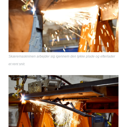
Skæremaskninen arbejder sig igennem den tykke plade og efterlader
et rent snit.