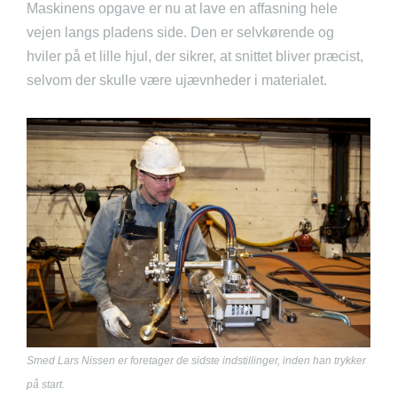
Maskinens opgave er nu at lave en affasning hele
vejen langs pladens side. Den er selvkørende og
hviler på et lille hjul, der sikrer, at snittet bliver præcist,
selvom der skulle være ujævnheder i materialet.
Smed Lars Nissen er foretager de sidste indstillinger, inden han trykker
på start.