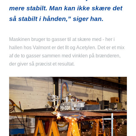
mere stabilt. Man kan ikke skære det
så stabilt i hånden,” siger han.
Maskinen bruger to gasser til at skære med - her i
hallen hos Valmont er det Ilt og Acetylen. Det er et mix
af de to gasser sammen med vinklen på brænderen,
der giver så præcist et resultat.