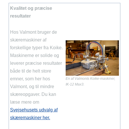
Kvalitet og præcise
resultater
Hos Valmont bruger de
skæremaskiner af
forskellige typer fra Koike.
Maskinerne er solide og
leverer præcise resultater
både til de helt store
emner, som her hos
En af Valmonts Koike-maskiner,
IK-12 Max3.
Valmont, og til mindre
skæreopgaver. Du kan
læse mere om
Svejsehusets udvalg af
skæremaskiner her.