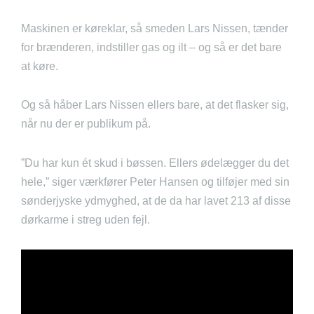
Maskinen er køreklar, så smeden Lars Nissen, tænder
for brænderen, indstiller gas og ilt – og så er det bare
at køre.
Og så håber Lars Nissen ellers bare, at det flasker sig,
når nu der er publikum på.
”Du har kun ét skud i bøssen. Ellers ødelægger du det
hele,” siger værkfører Peter Hansen og tilføjer med sin
sønderjyske ydmyghed, at de da har lavet 213 af disse
dørkarme i streg uden fejl.