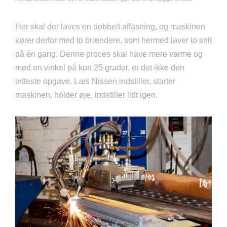
Her skal der laves en dobbelt affasning, og maskinen
kører derfor med to brændere, som hermed laver to snit
på én gang. Denne proces skal have mere varme og
med en vinkel på kun 25 grader, er det ikke den
letteste opgave. Lars Nissen indstiller, starter
maskinen, holder øje, indstiller lidt igen.