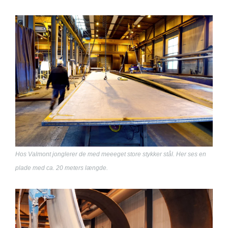
Hos Valmont jonglerer de med meeeget store stykker stål. Her ses en
plade med ca. 20 meters længde.