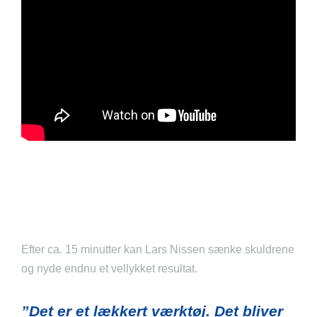
Efter ca. 15 minutter kan Lars Nissen sænke skuldrene
og nyde endnu et vellykket resultat.
”Det er et lækkert værktøj. Det bliver