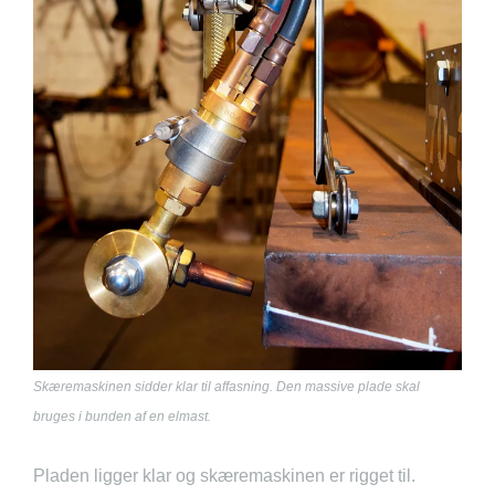
Skæremaskinen sidder klar til affasning. Den massive plade skal
bruges i bunden af en elmast.
Pladen ligger klar og skæremaskinen er rigget til.