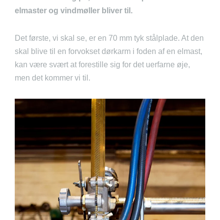
elmaster og vindmøller bliver til.
Det første, vi skal se, er en 70 mm tyk stålplade. At den
skal blive til en forvokset dørkarm i foden af en elmast,
kan være svært at forestille sig for det uerfarne øje,
men det kommer vi til.