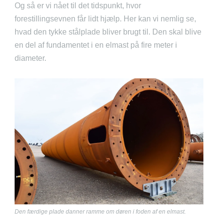
Og så er vi nået til det tidspunkt, hvor
forestillingsevnen får lidt hjælp. Her kan vi nemlig se,
hvad den tykke stålplade bliver brugt til. Den skal blive
en del af fundamentet i en elmast på fire meter i
diameter.
Den færdige plade danner ramme om døren i foden af en elmast.