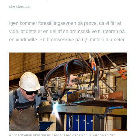
stor størrelse.
Igen kommer forestillingsevnen på prøve, da vi får at
vide, at dette er en del af en bremseskive til rotoren på
en vindmølle. En bremseskive på 6,5 meter i diameter.
Koncentration skal der til. Lars Nissen gør klar til at lægge snittet.