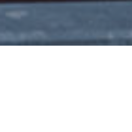
Skema for gaskørsel
Ordre afgives senest kl. 14.00 dagen før levering - om