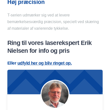
Høj præcision
T-serien udmærker sig ved at levere
bemærkelsesværdig præcision, specielt ved skæring
af materialer af varierende tykkelse.
Ring til vores laserekspert Erik
Nielsen for info og pris
Eller
udfyld her og bliv ringet op.