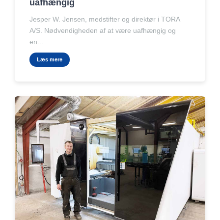
uafhængig
Jesper W. Jensen, medstifter og direktør i TORA
A/S. Nødvendigheden af at være uafhængig og
en...
Læs mere