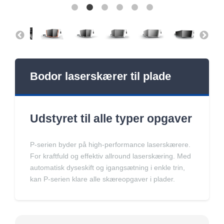
Bodor laserskærer til plade
Udstyret til alle typer opgaver
P-serien byder på high-performance laserskærere.
For kraftfuld og effektiv allround laserskæring. Med
automatisk dyseskift og igangsætning i enkle trin,
kan P-serien klare alle skæreopgaver i plader.