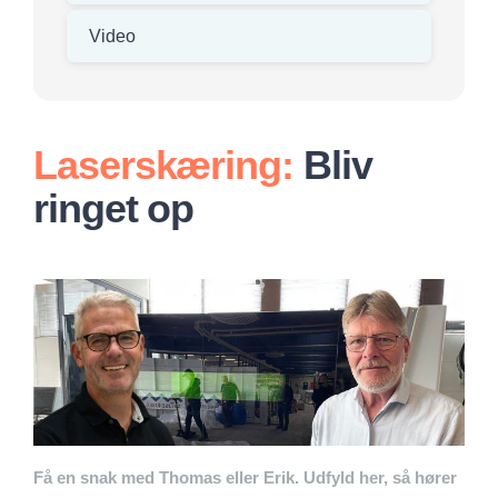
Video
Laserskæring:
Bliv
ringet op
Få en snak med Thomas eller Erik. Udfyld her, så hører