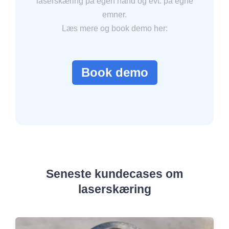
laserskæring på egen hånd og evt. på egne
emner.
Læs mere og book demo her:
Book demo
Seneste kundecases om
laserskæring