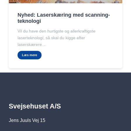
Nyhed: Laserskæring med scanning-
teknologi
Vil du have den hurtigste og allerkraftigste
laserteknologi, så skal du kigge efter
laserskærere...
Læs mere
Svejsehuset A/S
Jens Juuls Vej 15